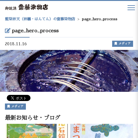
藍染袢天（袢纏・はんてん）の齋藤染物店
>
page_hero_process
page_hero_process
2018.11.16
メディア
メディア
最新お知らせ・ブログ