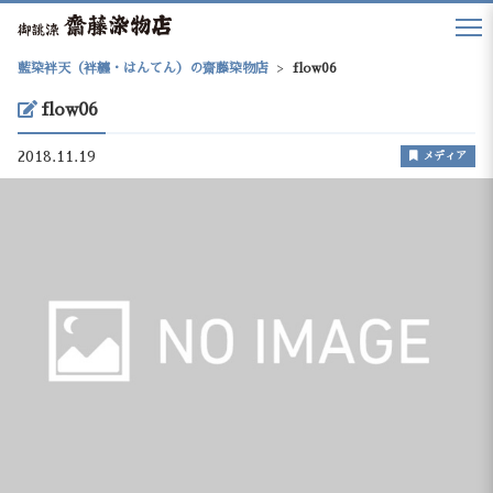
藍染袢天（袢纏・はんてん）の齋藤染物店
>
flow06
flow06
2018.11.19
メディア